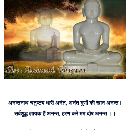
संग्रह
चालीसा
संग्रह
जैन
भजन
संग्रह
आरती
संग्रह
अनन्तनाथ चतुष्टय धारी अनंत, अनंत गुणों की खान अनन्त।
पाठशाला
सर्वशुद्ध ज्ञायक हैं अनन्त, हरण करे मम दोष अनन्त ।।
Parv