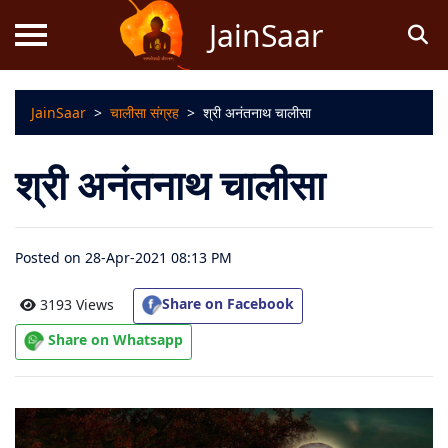
JainSaar
JainSaar
>
चालीसा संग्रह
>
श्री अनंतनाथ चालीसा
स्तोत्र
श्री अनंतनाथ चालीसा
धर्म
ज्ञान
Posted on 28-Apr-2021 08:13 PM
जैन
कथाएं
Share on Facebook
3193 Views
Share on Whatsapp
जैन
पूजन
स्तुति