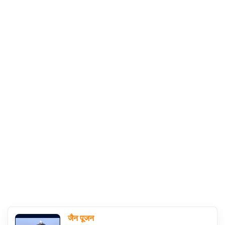
संग्रह
चालीसा
संग्रह
जैन
भजन
संग्रह
आरती
संग्रह
पाठशाला
Parv
जैन पूजन