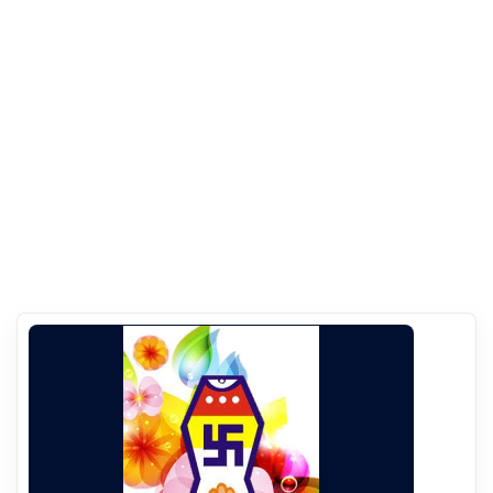
8 अगस्त 2026 : श्रावण कृष्ण दशमी
संग्रह
श्री कुंथुनाथ भगवान गर्भ कल्याणक
चालीसा
संग्रह
जैन
भजन
संग्रह
आरती
संग्रह
पाठशाला
पर्व