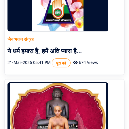
About
Us
(जैन
सार
जैन भजन संग्रह
का
ये धर्म हमारा है, हमें अति प्यारा है...
उद्देश्य)
21-Mar-2026 05:41 PM
674 Views
पूरा पढ़े