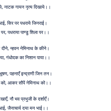
ये,
नाटक गायन नृत्य दिखाये।।
ग आई,
सिर पर पधराये जिनराई।
ी पर,
पधराया पाण्डु शिला पर।।
 दीने,
न्हवन नेमिनाथ के कीने।
आया,
गंधोदक का निशान पाया।।
ाभूषण,
पहनाएँ इन्द्राणी जिन तन।
ा को,
आकर सौपें नेमिनाथ को।।
िखाएँ,
नौ भव प्रभुजी के दर्शाएँ।
 आई,
जैनाचार्य दया मन भाई।।