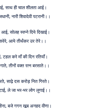
लाई,
साथ ही चाल शीलता आई।
रजधानी,
नारी शिवादेवी पटरानी।।
की आई,
सोलह स्वप्ने दिये दिखाई।
सवेरे,
आये तीर्थंकर उर तेरे।।
ं,
टहल करे माँ की दिन रतियाँ।
गाते,
तीनों वक्त रत्न बरसाते।।
रते,
साढ़े दस करोड़ नित गिरते।
ुटाई,
ले जा भर-भर लोग लुगाई।।
लीना,
बजे गगन खूब अनहद वीणा।