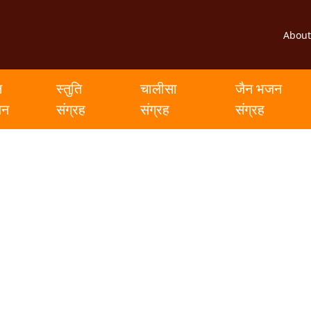
About
न
स्तुति
चालीसा
जैन भजन
जन
संग्रह
संग्रह
संग्रह