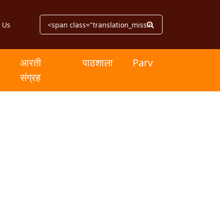
 Us
आरती
पाठशाला
Parv
संग्रह