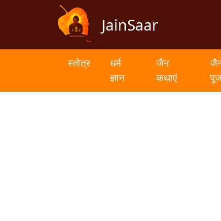
JainSaar
स्तोत्र
धर्म
स्तोत्र
धर्म
जैन
जै
ज्ञान
ज्ञान
कथाएं
पू
जैन
कथाएं
जैन
पूजन
स्तुति
संग्रह