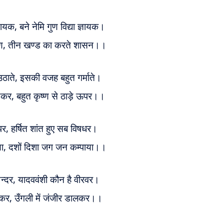
लदायक,
बने नेमि गुण विद्या ज्ञायक।
यण,
तीन खण्ड का करते शासन।।
उठाते,
इसकी वजह बहुत गर्माते।
ड़कर,
बहुत कृष्ण से ठाड़े ऊपर।।
 पर,
हर्षित शांत हुए सब विषधर।
या,
दशों दिशा जग जन कम्पाया।।
न्दर,
यादववंशी कौन है वीरवर।
ुनकर,
उँगली में जंजीर डालकर।।