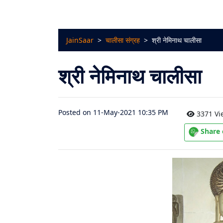
चालीसा
संग्रह
JainSaar
>
चालीसा संग्रह
>
श्री नेमिनाथ चालीसा
जैन
भजन
श्री नेमिनाथ चालीसा
संग्रह
आरती
Posted on 11-May-2021 10:35 PM
3371 Vi
संग्रह
Share
पाठशाला
Parv
About
Us