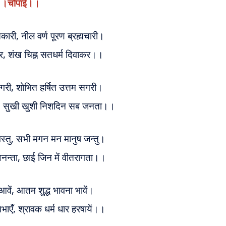
।चौपाई।।
तकारी,
नील वर्ण पूरण ब्रह्मचारी।
कर,
शंख चिह्न सतधर्म दिवाकर।।
नगरी,
शोभित हर्षित उत्तम सगरी।
,
सुखी खुशी निशदिन सब जनता।।
स्तु,
सभी मगन मन मानुष जन्तु।
नन्ता,
छाई जिन में वीतरागता।।
आवें,
आतम शुद्ध भावना भावें।
सभाएँ,
श्रावक धर्म धार हरषायें।।