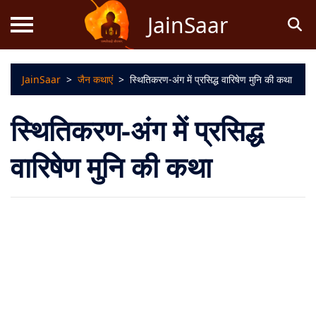
JainSaar
JainSaar
>
जैन कथाएं
>
स्थितिकरण-अंग में प्रसिद्ध वारिषेण मुनि की कथा
स्तोत्र
स्थितिकरण-अंग में प्रसिद्ध
धर्म
ज्ञान
वारिषेण मुनि की कथा
जैन
कथाएं
जैन
पूजन
स्तुति