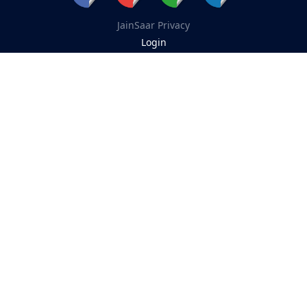
JainSaar
Privacy
Login