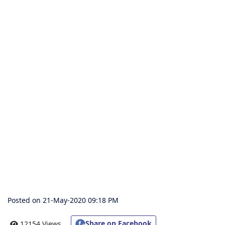
संग्रह
चालीसा
संग्रह
जैन
भजन
संग्रह
आरती
संग्रह
पाठशाला
Posted on 21-May-2020 09:18 PM
Parv
Share on Facebook
12154 Views