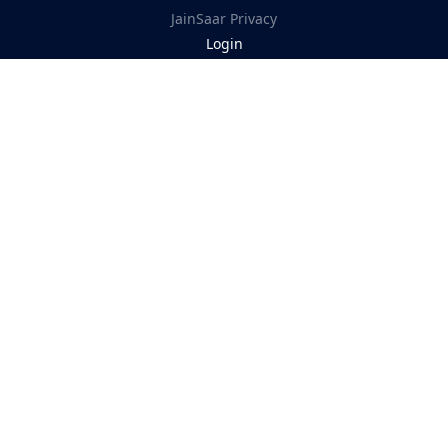
JainSaar
Privacy
Login