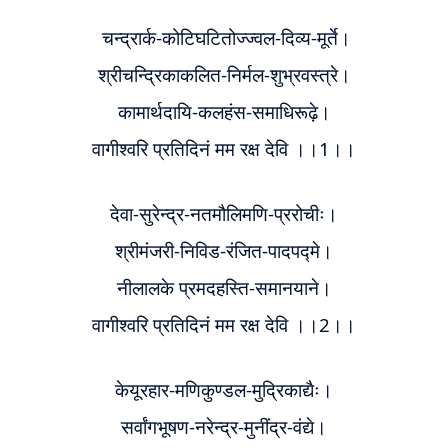
चन्द्रार्क-कोटिघटितोज्ज्वल-दिव्य-मूर्ते
।
श्रीचन्द्रिकाकलित-निर्मल-शुभ्रवस्त्रे
।
कामार्थदायि-कलहंस-समाधिरूढ़े।
वागीश्वरि प्रतिदिनं मम रक्ष देवि ।।1।।
देवा-सुरेन्द्र-नतमौलिमणि-प्ररो
चीः
।
श्रीमंजरी-निविड-रंजित-पादपद्मे
।
नीलालके प्रमदहस्ति-समानयाने।
वागीश्वरि प्रतिदिनं मम रक्ष देवि ।।2।।
केयूरहार-मणिकुण्डल-मुद्रिकाद्यैः
।
सर्वांगभूषण-नरेन्द्र-मुनींद्र-वंद्ये
।