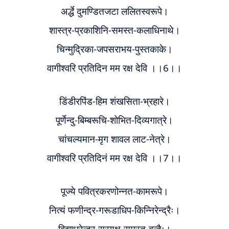
अर्द्धे दुमण्डितजटा ललितस्वरूपे
।
शास्त्र-प्रकाशिनि-समस्त-कलाधिनाथे
।
चिन्मुद्रिका-जपसराभय-पुस्तकाके
।
वागीश्वरि प्रतिदिन मम रक्ष देवि ।।6।।
डिंडीरपिंड-हिम शंखसिता-भ्रहारे
।
पूर्णेन्दु-बिम्बरूचि-शोभित-दिव्यगात्रे
।
चांचल्यमान-मृग शावल लाट-नेत्रे
।
वागीश्वरि प्रतिदिनं मम रक्ष देवि ।।7।।
पूज्ये पवित्रकरणोन्नत-कामरूपे
।
नित्यं फणीन्द्र-गरूडाधिप-किन्निरेन्द्रैः
।
विद्याधरेन्द्र-सुरयक्ष-समस्त-वृन्दैः
।