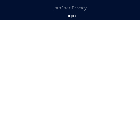
JainSaar
Privacy
Login