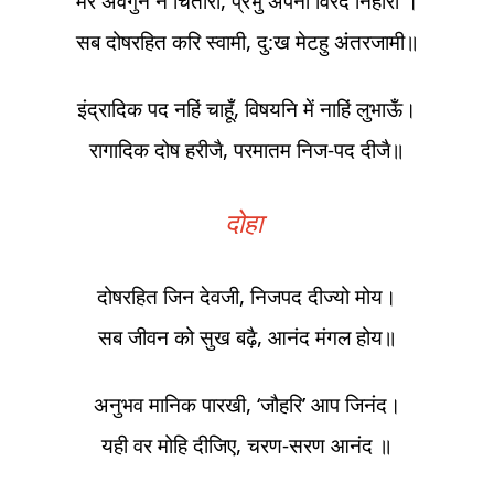
मेरे अवगुन न चितारो, प्रभु अपनो विरद निहारो ।
सब दोषरहित करि स्वामी, दु:ख मेटहु अंतरजामी॥
इंद्रादिक पद नहिं चाहूँ, विषयनि में नाहिं लुभाऊँ।
रागादिक दोष हरीजै, परमातम निज-पद दीजै॥
दोहा
दोषरहित जिन देवजी, निजपद दीज्यो मोय।
सब जीवन को सुख बढ़ै, आनंद मंगल होय॥
अनुभव मानिक पारखी, ‘जौहरि’ आप जिनंद।
यही वर मोहि दीजिए, चरण-सरण आनंद ॥