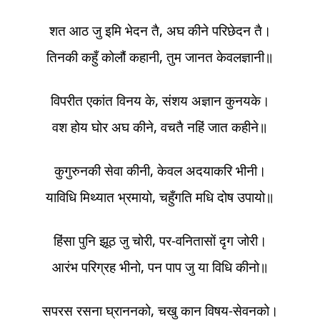
शत आठ जु इमि भेदन तै, अघ कीने परिछेदन तै।
तिनकी कहुँ कोलौं कहानी, तुम जानत केवलज्ञानी॥
विपरीत एकांत विनय के, संशय अज्ञान कुनयके।
वश होय घोर अघ कीने, वचतै नहिं जात कहीने॥
कुगुरुनकी सेवा कीनी, केवल अदयाकरि भीनी।
याविधि मिथ्यात भ्रमायो, चहुँगति मधि दोष उपायो॥
हिंसा पुनि झूठ जु चोरी, पर-वनितासों दृग जोरी।
आरंभ परिग्रह भीनो, पन पाप जु या विधि कीनो॥
सपरस रसना घ्राननको, चखु कान विषय-सेवनको।