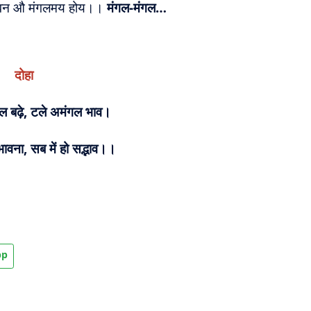
ावन औ मंगलमय होय।।
मंगल-मंगल…
दोहा
गल बढ़े, टले अमंगल भाव।
 भावना, सब में हो सद्भाव।।
pp