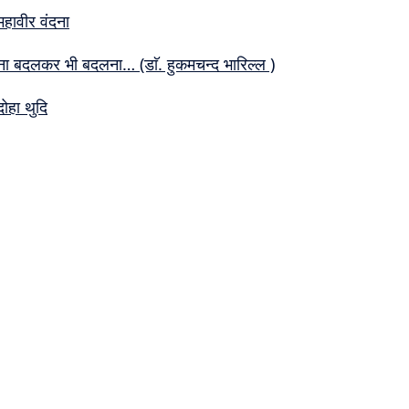
महावीर वंदना
ना बदलकर भी बदलना… (डाॅ. हुकमचन्द भारिल्ल )
दोहा थुदि