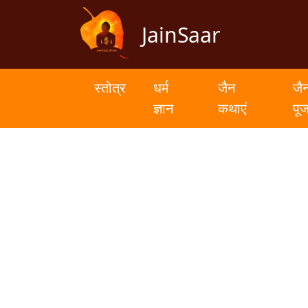
JainSaar
स्तोत्र
धर्म
स्तोत्र
धर्म
जैन
जै
ज्ञान
ज्ञान
कथाएं
पू
जैन
कथाएं
जैन
पूजन
स्तुति
संग्रह