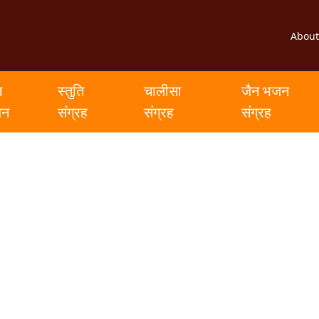
About
न
स्तुति
चालीसा
जैन भजन
जन
संग्रह
संग्रह
संग्रह