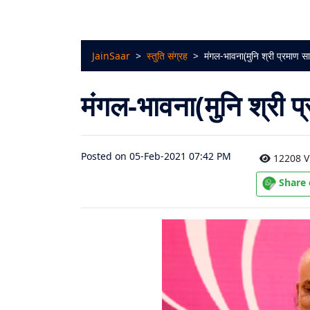
चालीसा
संग्रह
JainSaar
>
स्तुति संग्रह
>
मंगल-भावना(मुनि श्री प्रमाण स
जैन
भजन
मंगल-भावना(मुनि श्री प
संग्रह
आरती
Posted on 05-Feb-2021 07:42 PM
12208 V
संग्रह
Share
पाठशाला
Parv
About
Us