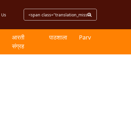
 Us
आरती
पाठशाला
Parv
संग्रह