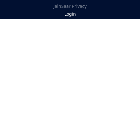
JainSaar
Privacy
Login