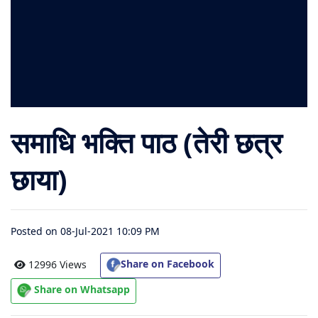
संग्रह
चालीसा
संग्रह
जैन
समाधि भक्ति पाठ (तेरी छत्र
भजन
संग्रह
छाया)
आरती
संग्रह
Posted on 08-Jul-2021 10:09 PM
पाठशाला
Share on Facebook
12996 Views
Share on Whatsapp
Parv