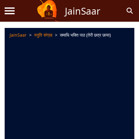
JainSaar
JainSaar
>
स्तुति संग्रह
>
समाधि भक्ति पाठ (तेरी छत्र छाया)
स्तोत्र
धर्म
ज्ञान
जैन
कथाएं
जैन
पूजन
स्तुति