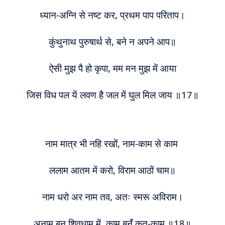
ध्यान-अग्नि से नष्ट कर, प्रथम पाप परिताप।
कुंथुनाथ पुरुषार्थ से, बने न अपने आप॥
ऐसी
मुझ
पै हो कृपा, मम मन मुझ में आया
जिस विध पल यें लवण है जल में घुल मिल जाय ॥17
॥
नाम मात्र भी नहि रखों, नाम-काम से काम
लला
म
आत
म
में करो, विराम आठों चाम॥
नाम धरो अर नाम त
व
, अतः स्मरू अविराम।
अना
म
बन शिवधा
म
में, काम बनूँ कृत-का
म
॥18॥