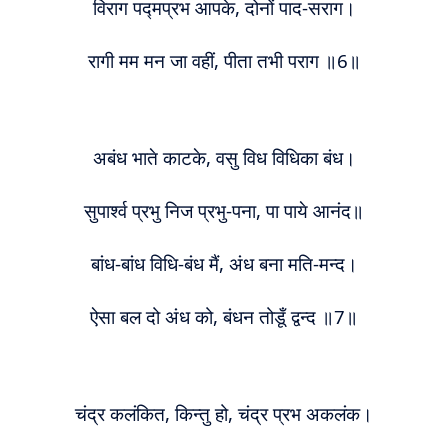
विराग पद्मप्रभ आपके, दोनों पाद-सराग।
रागी मम मन जा वहीं, पीता तभी पराग ॥6॥
अबंध भाते काटके, वसु विध विधिका बंध।
सुपार्श्व प्रभु निज प्रभु-पना, पा पाये आनंद॥
बांध
-बांध विधि-बंध मैं,
अंध
बना
म
ति-मन्द।
ऐसा बल दो अंध को, बंधन तोडूँ द्वन्द ॥7॥
चंद्र कलंकित, किन्तु हो, चंद्र प्रभ अकलंक।