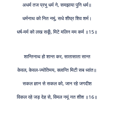
अधर्म तज प्रभु
धर्म
ने, समझाया पुनि
धर्म
॥
धर्म
नाथ को नित नमूं, सधे शीघ्र शिव शर्म।
धर्ष-
म
र्म को लख सकूँ, मिटे मलिन
म
म
कर्म ॥15॥
शान्तिनाथ हो शान्त कर, सातासाता सान्त
केवल
, केवल-ज्योतिमय, क्लान्ति मिटी सब ध्वांत॥
सकल ज्ञान से सकल को, जान रहे जगदीश
विकल रहे जड़ देह से, वि
म
ल
नमूं
नत शीश ॥16॥