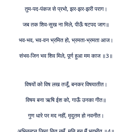
तुम-पद-पंकज से प्रभो, झर-झर-झरी पराग।
जब तक शिव-सुख ना मिले, पीऊँ षट
प
द जाग॥
भव-भव, भव-वन भ्रमित हो, भ्रमता-भ्रमता आज।
संभव-जिन भव शिव मिले, पूर्ण हुआ मम काज ॥3॥
विषयों को विष लख तजूँ, बनकर विषयातीत।
विषय बना ऋषि ईश को, गाऊँ उनका गीत॥
गुण धारे पर मद नहीं, मृदुतम हो नवनीत।
अभिनन्दन जिन! नित नमूँ, मुनि बन मैं भवभीत ॥4॥