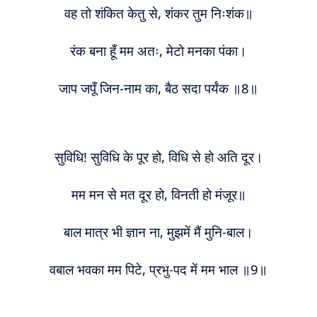
वह तो शंकित केतु से, शंकर तुम निःशंक॥
रंक बना हूँ
म
म अतः, मेटो मनका पंका।
जाप जपूँ जिन-नाम का, बैठ सदा पर्यंक ॥8॥
सुविधि! सुविधि के पूर हो, विधि से हो अति दूर।
मम
म
न से मत दूर हो, विनती हो मंजूर॥
बाल मात्र भी ज्ञान ना, मुझमें मैं मुनि-बाल।
व
बाल भवका मम पिटे, प्रभु-
प
द में
म
म भाल ॥9॥