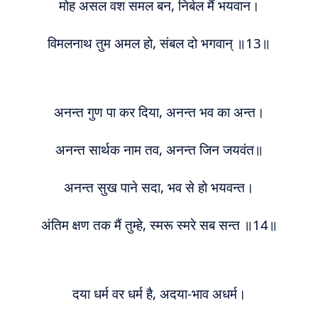
मोह असल
व
श समल बन, निर्बल मैं भयवान।
विमलनाथ तुम अ
म
ल हो, संबल दो भगवान्‌ ॥13॥
अनन्त गुण पा कर दिया, अनन्त भव का अन्त।
अनन्त सार्थक नाम त
व
, अनन्त जिन जयवंत॥
अनन्त सुख पाने सदा, भव से हो भयवन्त।
अंतिम क्षण तक मैं तुम्हे, स्मरू स्मरे सब सन्त ॥14॥
द
या
धर्म वर
धर्म
है, अदया-भाव अ
धर्म
।