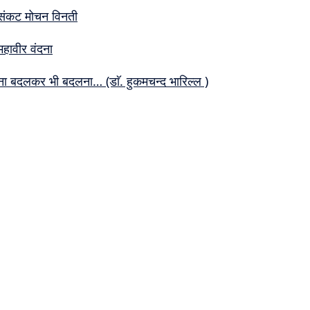
संकट मोचन विनती
महावीर वंदना
ना बदलकर भी बदलना… (डाॅ. हुकमचन्द भारिल्ल )