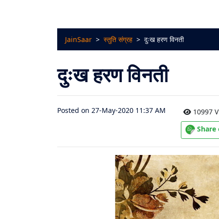
चालीसा
संग्रह
JainSaar
>
स्तुति संग्रह
>
दुःख हरण विनती
जैन
भजन
दुःख हरण विनती
संग्रह
आरती
Posted on 27-May-2020 11:37 AM
10997 V
संग्रह
Share
पाठशाला
Parv
About
Us