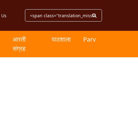
 Us
आरती
पाठशाला
Parv
संग्रह