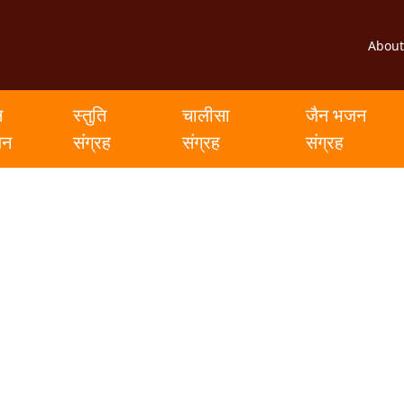
About
न
स्तुति
चालीसा
जैन भजन
जन
संग्रह
संग्रह
संग्रह