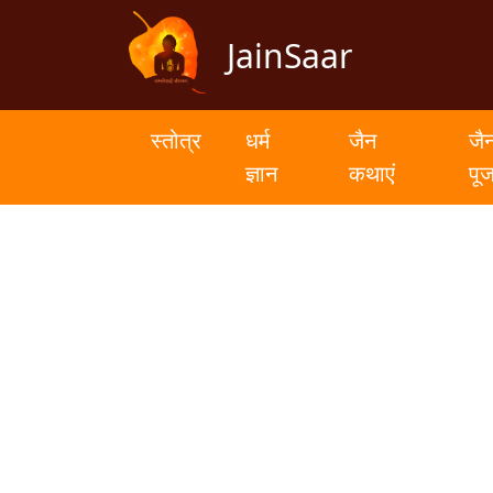
JainSaar
स्तोत्र
धर्म
स्तोत्र
धर्म
जैन
जै
ज्ञान
ज्ञान
कथाएं
पू
जैन
कथाएं
जैन
पूजन
स्तुति
संग्रह