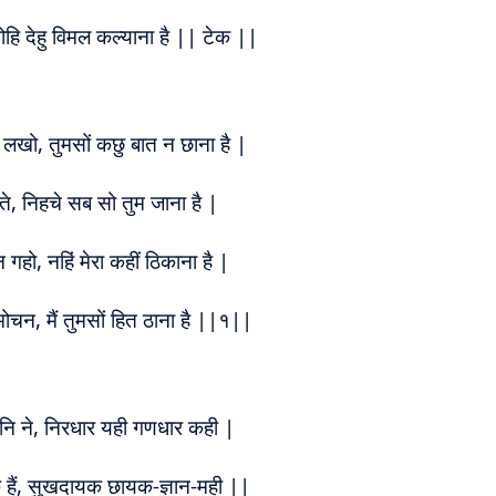
ोहि देहु विमल कल्याना है || टेक ||
्ष लखो, तुमसों कछु बात न छाना है |
े, निहचे सब सो तुम जाना है |
हो, नहिं मेरा कहीं ठिकाना है |
चन, मैं तुमसों हित ठाना है ||१||
ंथनि ने, निरधार यही गणधार कही |
ैं, सुखदायक छायक-ज्ञान-मही ||