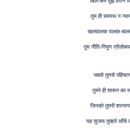
खल-कर्म मुझे हैरान 
तुम ही समरथ न न्याय 
खलघालक पालक-बालक क
तुम नीति-निपुण त्रैलोक
जबसे तुमसे पहिचान
तुमरे ही शासन का स
जिनको तुमरी शरनागत
यह सुजस तुम्हारे साँचे