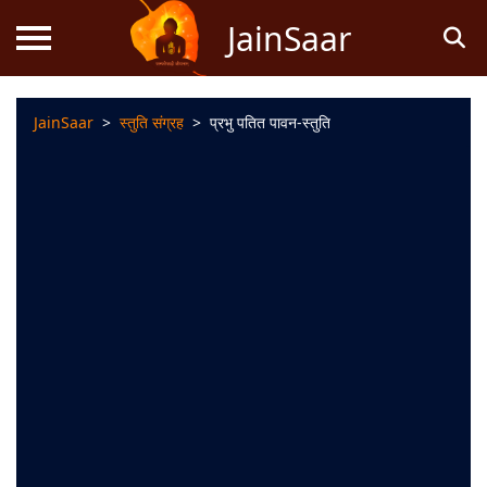
JainSaar
JainSaar
>
स्तुति संग्रह
>
प्रभु पतित पावन-स्तुति
स्तोत्र
धर्म
ज्ञान
जैन
कथाएं
जैन
पूजन
स्तुति