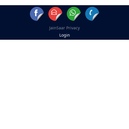
JainSaar
Privacy
Login