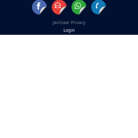
JainSaar
Privacy
Login