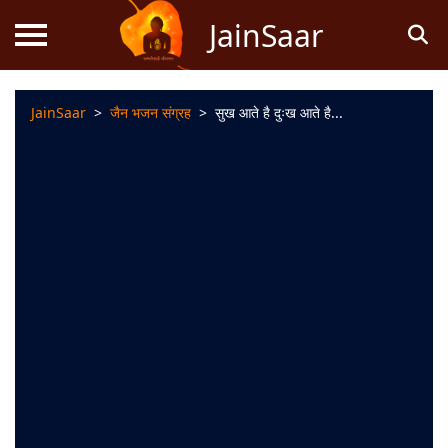
JainSaar
JainSaar
>
जैन भजन संग्रह
>
सुख आते है दुःख आते है...
स्तोत्र
धर्म
ज्ञान
जैन
कथाएं
जैन
पूजन
स्तुति