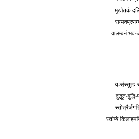
मुद्योतकं द
सम्यक्प्रणम
वालम्बनं भव
यःसंस्तुतः 
दुद्भूत-बुद्
स्तोत्रैर्जगत
स्तोष्ये किलाहमप