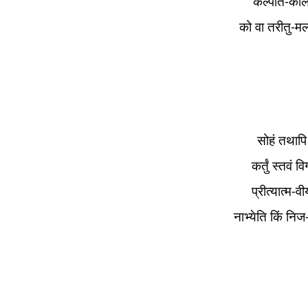
कल्पांत-काल
को वा तरीतु-मल
सोहं तथापि
कर्तुं स्तवं 
प्रीत्यात्म-वीर
नाभ्येति किं नि