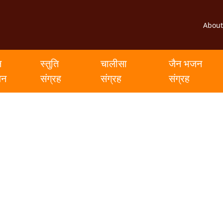
About
न
स्तुति
चालीसा
जैन भजन
जन
संग्रह
संग्रह
संग्रह