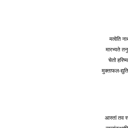
मत्वेति न
मारभ्यते तन
चेतो हरिष्
मुक्ताफल-द्युत
आस्तां तव स