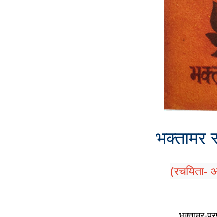
भक्तामर स
(रचयिता- आच
भक्तामर-प्