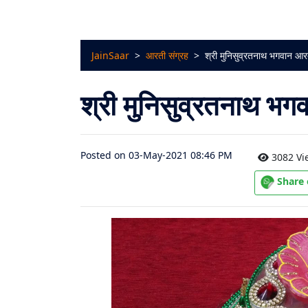
चालीसा
संग्रह
JainSaar
>
आरती संग्रह
>
श्री मुनिसुव्रतनाथ भगवान आर
जैन
भजन
श्री मुनिसुव्रतनाथ भ
संग्रह
आरती
Posted on 03-May-2021 08:46 PM
3082 Vi
संग्रह
Share
पाठशाला
Parv
About
Us