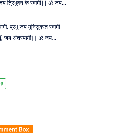
 जय त्रिभुवन के स्वामी|| ॐ जय…
ामी, प्रभु जय मुनिसुव्रत स्वामी
णमूँ, जय अंतरयामी|| ॐ जय…
pp
mment Box