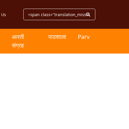
 Us
आरती
पाठशाला
Parv
संग्रह