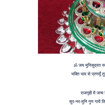
ॐ जय मुनिसुव्रत स्व
भक्ति भाव से प्रणमू
राजगृही में जन्
सुर-नर-मुनि गुण गाये