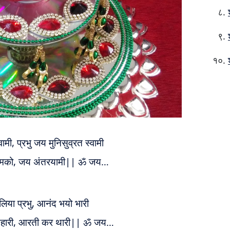
ामी, प्रभु जय मुनिसुव्रत स्वामी
ँ तुमको, जय अंतरयामी|| ॐ जय…
म लिया प्रभु, आनंद भयो भारी
ं तिहारी, आरती कर थारी|| ॐ जय…