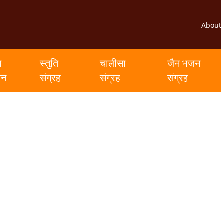
About
न
स्तुति
चालीसा
जैन भजन
जन
संग्रह
संग्रह
संग्रह