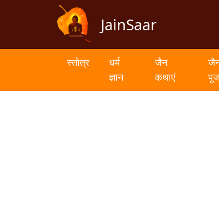
JainSaar
स्तोत्र
धर्म
स्तोत्र
धर्म
जैन
जै
ज्ञान
ज्ञान
कथाएं
पू
जैन
कथाएं
जैन
पूजन
स्तुति
संग्रह