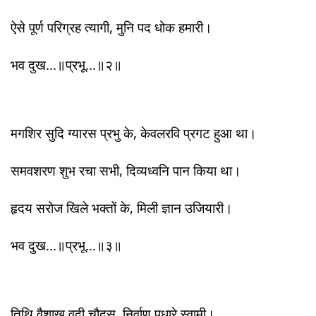
ऐसे पूर्ण परिग्रह त्यागी, मुनि पद धोक हमारी।
भव दुख...॥प्रभू...॥२॥
मगशिर सुदि ग्यारस प्रभु के, केवलरवि प्रगट हुआ था।
समवशरण शुभ रचा सभी, दिव्यध्वनि पान किया था।
हृदय सरोज खिले भक्तों के, मिली ज्ञान उजियारी।
भव दुख...॥प्रभू...॥३॥
तिथि वैशाख वदी चौदस, निर्वाण पधारे स्वामी।