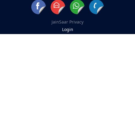
JainSaar
Privacy
Login