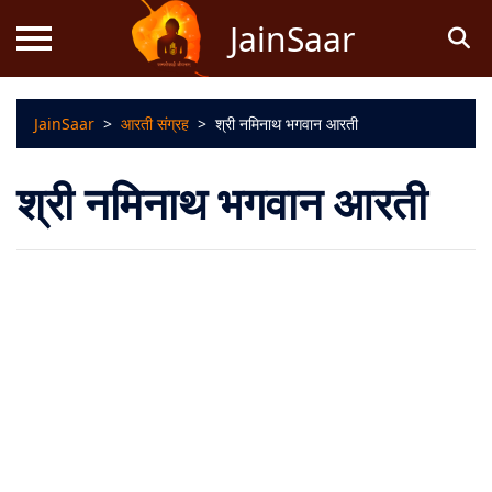
JainSaar
JainSaar
>
आरती संग्रह
>
श्री नमिनाथ भगवान आरती
स्तोत्र
श्री नमिनाथ भगवान आरती
धर्म
ज्ञान
जैन
कथाएं
जैन
पूजन
स्तुति