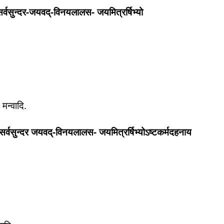
चय सर्वसुन्दर-जयवद्-विनयलालस- जयमित्रर्षिभ्यो
मन्वादि.
निचय-सर्वसुन्दर जयवद्-विनयलालस- जयमित्रर्षिभ्योऽष्टकर्मदहनाय