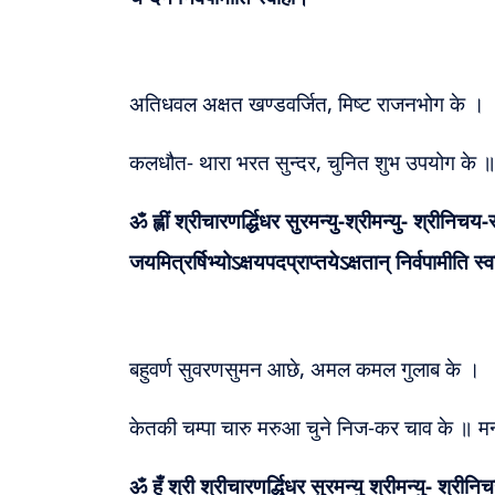
अतिधवल अक्षत खण्डवर्जित, मिष्ट राजनभोग के ।
कलधौत- थारा भरत सुन्दर, चुनित शुभ उपयोग के ॥ 
ॐ ह्लीं श्रीचारणर्द्धिधर सुरमन्यु-श्रीमन्यु- श्रीन
जयमित्रर्षिभ्योऽक्षयपदप्राप्तयेऽक्षतान् निर्वपामीति स्
बहुवर्ण सुवरणसुमन आछे, अमल कमल गुलाब के ।
केतकी चम्पा चारु मरुआ चुने निज-कर चाव के ॥ मन्
ॐ हूँ श्री श्रीचारणर्द्धिधर सुरमन्यु श्रीमन्यु- श्रीनि