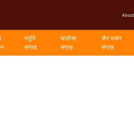
About
न
स्तुति
चालीसा
जैन भजन
जन
संग्रह
संग्रह
संग्रह