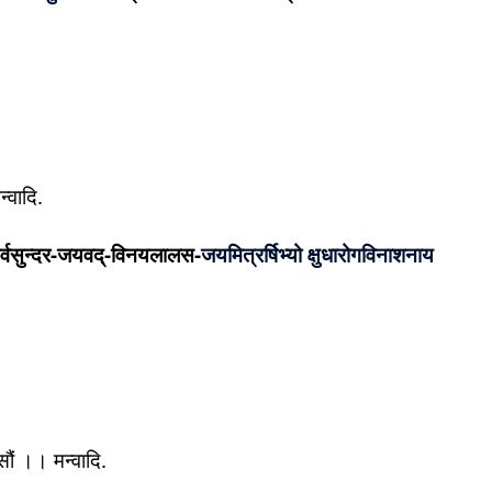
्वादि.
चय सर्वसुन्दर-जयवद्-विनयलालस-
जयमित्रर्षिभ्यो क्षुधारोगविनाशनाय
ौं ।। मन्वादि.