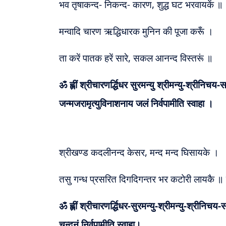
भव तृषाकन्द- निकन्द- कारण, शुद्ध घट भरवायकें ॥
मन्वादि चारण ऋद्धिधारक मुनिन की पूजा करूँ ।
ता करें पातक हरें सारे, सकल आनन्द विस्तरूं ॥
ॐ ह्लीं श्रीचारणर्द्धिधर सुरमन्यु श्रीमन्यु-श्रीनिच
जन्मजरामृत्युविनाशनाय जलं निर्वपामीति स्वाहा ।
श्रीखण्ड कदलीनन्द केसर, मन्द मन्द घिसायके ।
तसु गन्ध प्रसरित दिगदिगन्तर भर कटोरी लायकै ॥ म
ॐ ह्लीं श्रीचारणर्द्धिधर-सुरमन्यु-श्रीमन्यु-श्रीनि
चन्दनं निर्वपामीति स्वाहा।