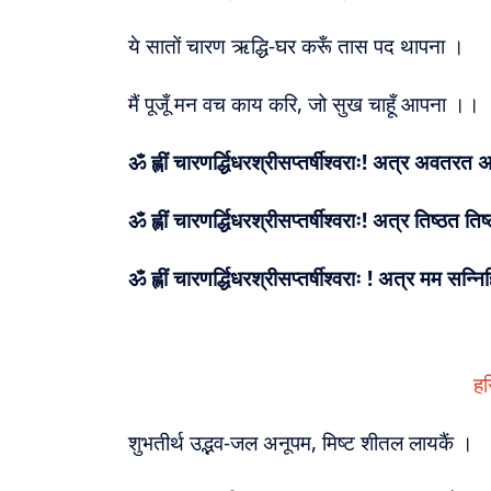
ये सातों चारण ऋद्धि-घर करूँ तास पद थापना ।
मैं पूजूँ मन वच काय करि, जो सुख चाहूँ आपना ।।
ॐ ह्लीं चारणर्द्धिधरश्रीसप्तर्षीश्वराः! अत्र अवतर
ॐ ह्लीं चारणर्द्धिधरश्रीसप्तर्षीश्वराः! अत्र तिष्ठत त
ॐ ह्लीं चारणर्द्धिधरश्रीसप्तर्षीश्वराः ! अत्र मम स
हर
शुभतीर्थ उद्भव-जल अनूपम, मिष्ट शीतल लायकैं ।