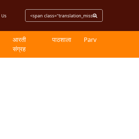
 Us
आरती
पाठशाला
Parv
संग्रह