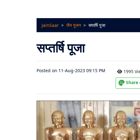
चालीसा
संग्रह
JainSaar
>
जैन पूजन
>
सप्तर्षि पूजा
जैन
भजन
सप्तर्षि पूजा
संग्रह
आरती
Posted on 11-Aug-2023 09:15 PM
1995 Vi
संग्रह
Share
पाठशाला
Parv
About
Us