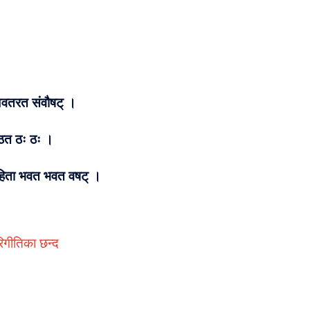
त अवतरत संवौषट् ।
िष्ठत ठः ठः ।
न्निहिता भवत भवत वषट् ।
िगीतिका छन्द