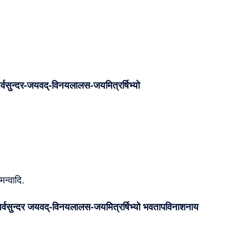
य-सर्वसुन्दर-जयवद्-विनयलालस-जयमित्रर्षिभ्यो
न्वादि.
चय-सर्वसुन्दर जयवद्-विनयलालस-
जयमित्रर्षिभ्यो भवतापविनाशनाय