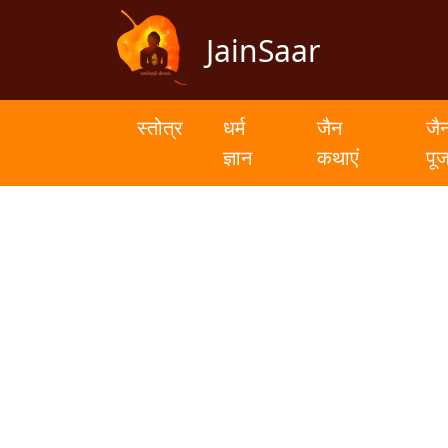
JainSaar
स्तोत्र
धर्म
स्तोत्र
धर्म
जैन
जै
ज्ञान
ज्ञान
कथाएं
पू
जैन
कथाएं
जैन
पूजन
स्तुति
संग्रह