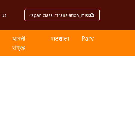
 Us
आरती
पाठशाला
Parv
संग्रह