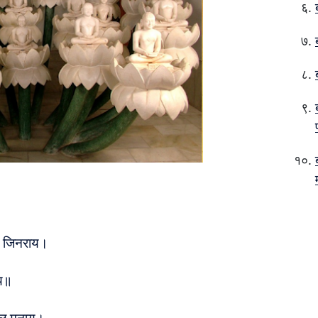
व जिनराय।
ाय॥
्लि मनाय।