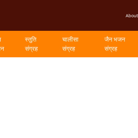
About
न
स्तुति
चालीसा
जैन भजन
जन
संग्रह
संग्रह
संग्रह