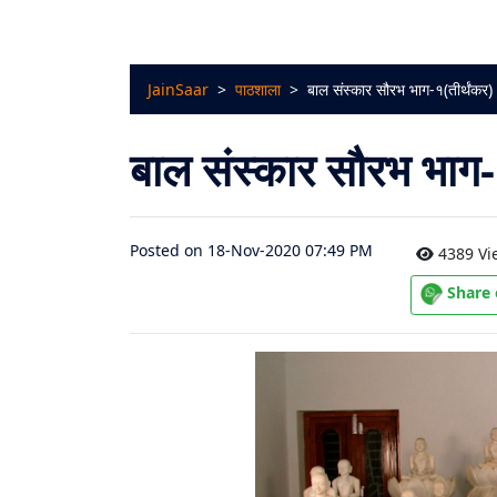
चालीसा
संग्रह
JainSaar
>
पाठशाला
>
बाल संस्कार सौरभ भाग-१(तीर्थंकर)
जैन
भजन
बाल संस्कार सौरभ भाग-
संग्रह
आरती
Posted on 18-Nov-2020 07:49 PM
4389 Vi
संग्रह
Share
पाठशाला
Parv
About
Us