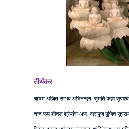
तीर्थंकर
ऋषभ अजित सम्भव अभिनन्दन, सुमति पदम सुपार्श्
चन्द पुष्प शीतल श्रेयांस अरू, वासुपूज पूजित सुरर
विमल अनन्त धर्म जस-उज्ज्वल, शांति कुन्थु अर मल