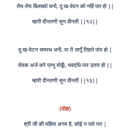
रोय-रोय बिलख्यो घनो, दु:ख-वेदन को नहिं पार हो ||
म्हारी दीनतणी सुन वीनती ||१२||
दु:ख-मेटन समरथ धनी, या तें लागूँ तिहारे पांय हो |
सेवक अर्ज करे प्रभु मोकूँ, भवदधि-पार उतार हो ||
म्हारी दीनतणी सुन वीनती ||१३||
(दोहा)
श्री जी की महिमा अगम है, कोई न पावे पार |