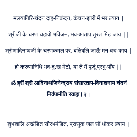
मलयागिरि-चंदन दाह-निकंदन, कंचन-झारी में भर ल्याय |
श्रीजी के चरण चढ़ावो भविजन, भव-आताप तुरत मिट जाय ||
श्रीआदिनाथजी के चरणकमल पर, बलिबलि जाऊँ मन-वच-काय |
हो करुणानिधि भव-दु:ख मेटो, या तें मैं पूजूं प्रभु-पाँय ||
ॐ ह्रीं श्री आदिनाथजिनेन्द्राय संसारताप-विनाशनाय चंदनं
निर्वपामीति स्वाहा।२।
शुभशालि अखंडित सौरभमंडित, प्रासुक जल सों धोकर ल्याय |