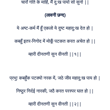
चारों गति के माहिं, मैं दु:ख पायो सो सुनो ||
(लावनी छन्द)
ये अष्ट-कर्म मैं हूँ एकलो ये दुष्ट महादु:ख देत हो |
कबहूँ इतर-निगोद में मोकूँ पटकत करत अचेत हो ||
म्हारी दीनतणी सुन वीनती ||१||
प्रभु! कबहुँक पटक्यो नरक में, जठे जीव महादु:ख पाय हो |
निष्ठुर निर्दई नारकी, जठै करत परस्पर घात हो ||
म्हारी दीनतणी सुन वीनती ||२||