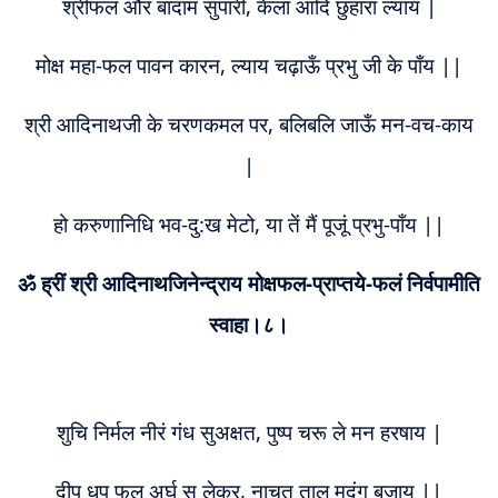
श्रीफल और बादाम सुपारी, केला आदि छुहारा ल्याय |
मोक्ष महा-फल पावन कारन, ल्याय चढ़ाऊँ प्रभु जी के पाँय ||
श्री आदिनाथजी के चरणकमल पर, बलिबलि जाऊँ मन-वच-काय
|
हो करुणानिधि भव-दु:ख मेटो, या तें मैं पूजूं प्रभु-पाँय ||
ॐ ह्रीं श्री आदिनाथजिनेन्द्राय मोक्षफल-प्राप्तये-फलं निर्वपामीति
स्वाहा।८।
शुचि निर्मल नीरं गंध सुअक्षत, पुष्प चरू ले मन हरषाय |
दीप धूप फल अर्घ सु लेकर, नाचत ताल मृदंग बजाय ||