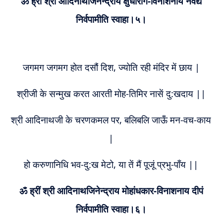
ॐ ह्रीं श्री आदिनाथजिनेन्द्राय क्षुधारोग-विनाशनाय नैवेद्यं
निर्वपामीति स्वाहा।५।
जगमग जगमग होत दसौं दिश, ज्योति रही मंदिर में छाय |
श्रीजी के सन्मुख करत आरती मोह-तिमिर नासें दु:खदाय ||
श्री आदिनाथजी के चरणकमल पर, बलिबलि जाऊँ मन-वच-काय
|
हो करुणानिधि भव-दु:ख मेटो, या तें मैं पूजूं प्रभु-पाँय ||
ॐ ह्रीं श्री आदिनाथजिनेन्द्राय मोहांधकार-विनाशनाय दीपं
निर्वपामीति स्वाहा।६।