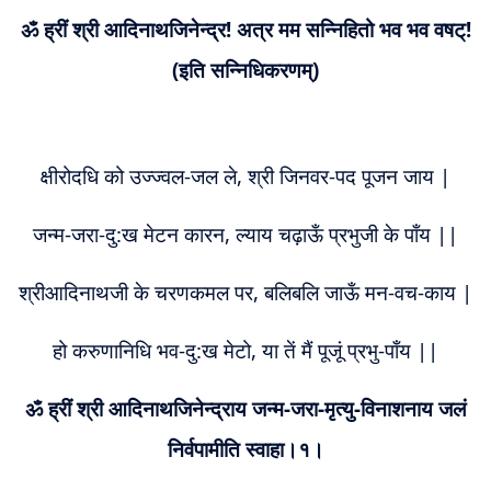
ॐ ह्रीं श्री आदिनाथजिनेन्द्र! अत्र मम सन्निहितो भव भव वषट्!
(इति सन्निधिकरणम्)
क्षीरोदधि को उज्ज्वल-जल ले, श्री जिनवर-पद पूजन जाय |
जन्म-जरा-दु:ख मेटन कारन, ल्याय चढ़ाऊँ प्रभुजी के पाँय ||
श्रीआदिनाथजी के चरणकमल पर, बलिबलि जाऊँ मन-वच-काय |
हो करुणानिधि भव-दु:ख मेटो, या तें मैं पूजूं प्रभु-पाँय ||
ॐ ह्रीं श्री आदिनाथजिनेन्द्राय जन्म-जरा-मृत्यु-विनाशनाय जलं
निर्वपामीति स्वाहा।१।